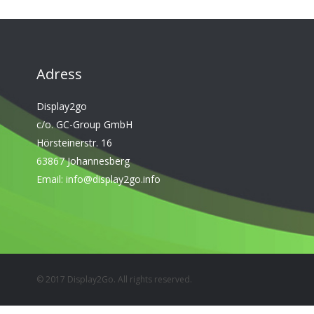
Adress
Display2go
c/o. GC-Group GmbH
Hörsteinerstr. 16
63867 Johannesberg
Email:
info@display2go.info
© 2017 Display2Go. All rights reserved.